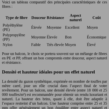
Voici un tableau comparatif des principales caractéristiques de ces
fibres :
Aspect
Type de fibre
Douceur
Résistance
Coût
naturel
Polyéthylène
Élevée
Moyenne
Excellent
Moyen
(PE)
Polypropylène
Moyenne
Élevée
Bon
Économique
(PP)
Nylon
Faible
Très élevée
Moyen
Élevé
Pour un balcon, le choix se portera souvent sur un mélange de fibres
en PE et PP, offrant un bon compromis entre douceur, aspect naturel
et résistance.
Densité et hauteur idéales pour un effet naturel
La densité du gazon synthétique, exprimée en nombre de touffes par
mètre carré, joue un rôle crucial dans l’aspect final de votre
revêtement. Pour un balcon, une densité élevée (entre 18 000 et 25
000 touffes/m²) est recommandée pour obtenir un rendu luxuriant et
naturel. La hauteur des brins, quant à elle, doit être adaptée à
l’espace restreint d’un balcon. Une hauteur comprise entre 25 et 35
mm offre généralement un bon équilibre entre aspect naturel et